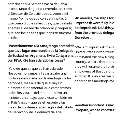
participar en la Semana Vasca de Bahía
Blanca, tanto dirigida al Lehendakari, como
al Director de Colectividades, como a mí
-In America, the steps for
mismo. Yo me quedo con esta invitación,
Emprebask were fully in cr
que como digo es afectuosa, que traslada
be Emprebask-USA this year
además el deseo de colaborar y cooperar,
from the previous deleg
que son los deseos que inspiran nuestra
Ibarretxe ...
acción.
-Posteriormente a la carta, tengo entendido
"We left Emprebask the co
que tuvo lugar una reunión de la Delegada
United States in the freez
de Euskadi en Argentina, Elvira Cortajarena,
nominated the new Delega
con FEVA. ¿Se han aclarado las cosas?
country. We are there on 
they will resume the relat
-Yo creo que sí, que se han aclarado.
employers of Basque orig
Nosotros no vamos a llevar a cabo una
another. It is an area we 
política relacionada con la ideología de las
pending the meetings me
personas, más allá de que sí hay un
elemento fundamental, que compartimos
todos los vascos del mundo --salvo un
mínimo porcentaje, que existe también en
el País Vasco-- que es el respeto a las
-Another important issue: 
ideas de los demás, a las reglas del Estado
Etxepare, whose constitu
de Derecho y de la democracia. Ese