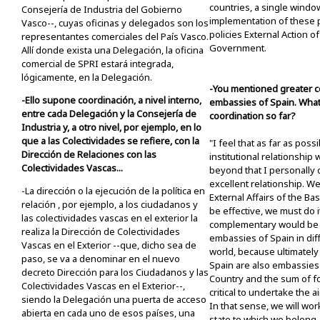
countries, a single window,
Consejería de Industria del Gobierno
implementation of these p
Vasco--, cuyas oficinas y delegados son los
policies External Action o
representantes comerciales del País Vasco.
Government.
Allí donde exista una Delegación, la oficina
comercial de SPRI estará integrada,
lógicamente, en la Delegación.
-You mentioned greater c
-Ello supone coordinación, a nivel interno,
embassies of Spain. What
entre cada Delegación y la Consejería de
coordination so far?
Industria y, a otro nivel, por ejemplo, en lo
que a las Colectividades se refiere, con la
"I feel that as far as poss
Dirección de Relaciones con las
institutional relationship
Colectividades Vascas...
beyond that I personally 
excellent relationship. We
-La dirección o la ejecución de la política en
External Affairs of the 
relación , por ejemplo, a los ciudadanos y
be effective, we must do i
las colectividades vascas en el exterior la
complementary would be t
realiza la Dirección de Colectividades
embassies of Spain in diff
Vascas en el Exterior --que, dicho sea de
world, because ultimatel
paso, se va a denominar en el nuevo
Spain are also embassies
decreto Dirección para los Ciudadanos y las
Country and the sum of fo
Colectividades Vascas en el Exterior--,
critical to undertake the 
siendo la Delegación una puerta de acceso
In that sense, we will work
abierta en cada uno de esos países, una
state to which we belong.