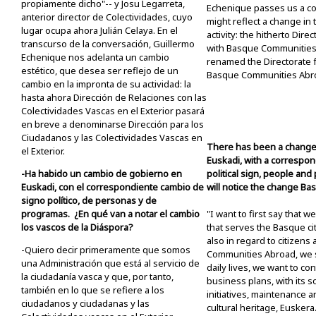
propiamente dicho"-- y Josu Legarreta,
Echenique passes us a co
anterior director de Colectividades, cuyo
might reflect a change in t
lugar ocupa ahora Julián Celaya. En el
activity: the hitherto Dire
transcurso de la conversación, Guillermo
with Basque Communities
Echenique nos adelanta un cambio
renamed the Directorate f
estético, que desea ser reflejo de un
Basque Communities Abr
cambio en la impronta de su actividad: la
hasta ahora Dirección de Relaciones con las
Colectividades Vascas en el Exterior pasará
en breve a denominarse Dirección para los
Ciudadanos y las Colectividades Vascas en
There has been a change
el Exterior.
Euskadi, with a correspo
-Ha habido un cambio de gobierno en
political sign, people an
Euskadi, con el correspondiente cambio de
will notice the change Ba
signo político, de personas y de
programas. ¿En qué van a notar el cambio
"I want to first say that w
los vascos de la Diáspora?
that serves the Basque ci
also in regard to citizen
-Quiero decir primeramente que somos
Communities Abroad, we s
una Administración que está al servicio de
daily lives, we want to con
la ciudadanía vasca y que, por tanto,
business plans, with its so
también en lo que se refiere a los
initiatives, maintenance 
ciudadanos y ciudadanas y las
cultural heritage, Euskera