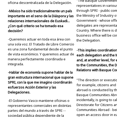
"The Basque Government 
oficina descentralizada de la Delegación.
representatives in variou
through SPRI - public c
-México ha sido tradicionalmente un país
the Ministry of Industry 
importante en el seno de la Diáspora y las
Government - whose offi
relaciones internacionales de Euskadi...
delegates are representa
¿Con qué criterio se ha tomado esa
Country. Where there is d
decisión?
business office will be c
-Queremos actuar en toda esa área con
the Delegation.
una sola voz. El Tratado de Libre Comercio
es una zona fundamental desde el punto
-This implies coordination
de vista económico. Y queremos actuar de
each delegation and the M
manera perfectamente coordinada e
and, at another level, for
integrada.
to the Communities, the D
Relations with Basque Com
-Hablar de economía supone hablar de la
gran estructura internacional que supone
"The direction or execution
SPRI, con la que me imagino coordinarán
for example, citizens an
esfuerzos Acción Exterior y las
abroad is conducted by th
Delegaciones.
Basque Communities Abro
incidentally, is going to c
-El Gobierno Vasco mantiene oficinas o
Directorate for Citizens 
representantes comerciales en distintas
Communities Abroad - bei
partes del mundo a través de SPRI --
open an access door in e
sociedad pública dependiente de la