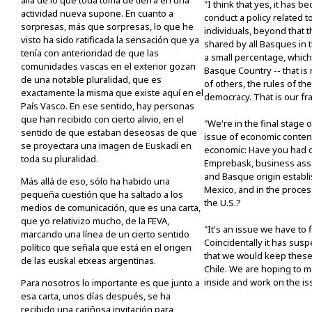
allá de lo que toda toma de tierra en una
"I think that yes, it has b
actividad nueva supone. En cuanto a
conduct a policy related t
sorpresas, más que sorpresas, lo que he
individuals, beyond that t
visto ha sido ratificada la sensación que ya
shared by all Basques in t
tenía con anterioridad de que las
a small percentage, which 
comunidades vascas en el exterior gozan
Basque Country -- that is 
de una notable pluralidad, que es
of others, the rules of th
exactamente la misma que existe aquí en el
democracy. That is our f
País Vasco. En ese sentido, hay personas
que han recibido con cierto alivio, en el
"We're in the final stage 
sentido de que estaban deseosas de que
issue of economic content
se proyectara una imagen de Euskadi en
economic: Have you had c
toda su pluralidad.
Emprebask, business ass
and Basque origin establi
Más allá de eso, sólo ha habido una
Mexico, and in the proces
pequeña cuestión que ha saltado a los
the U.S.?
medios de comunicación, que es una carta,
que yo relativizo mucho, de la FEVA,
"It's an issue we have to f
marcando una línea de un cierto sentido
Coincidentally it has sus
político que señala que está en el origen
that we would keep thes
de las euskal etxeas argentinas.
Chile. We are hoping to ma
inside and work on the is
Para nosotros lo importante es que junto a
esa carta, unos días después, se ha
recibido una cariñosa invitación para