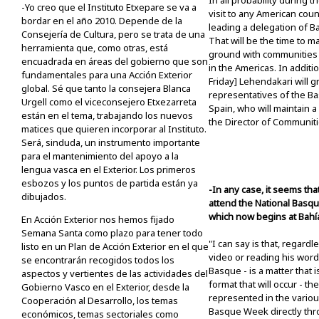
In all probability during the
-Yo creo que el Instituto Etxepare se va a
visit to any American cou
bordar en el año 2010. Depende de la
leading a delegation of 
Consejería de Cultura, pero se trata de una
That will be the time to m
herramienta que, como otras, está
ground with communities 
encuadrada en áreas del gobierno que son
in the Americas. In additio
fundamentales para una Acción Exterior
Friday] Lehendakari will g
global. Sé que tanto la consejera Blanca
representatives of the B
Urgell como el viceconsejero Etxezarreta
Spain, who will maintain 
están en el tema, trabajando los nuevos
the Director of Communiti
matices que quieren incorporar al Instituto.
Será, sinduda, un instrumento importante
para el mantenimiento del apoyo a la
lengua vasca en el Exterior. Los primeros
esbozos y los puntos de partida están ya
-In any case, it seems that
dibujados.
attend the National Basq
which now begins at Bahía 
En Acción Exterior nos hemos fijado
Semana Santa como plazo para tener todo
"I can say is that, regardl
listo en un Plan de Acción Exterior en el que
video or reading his word
se encontrarán recogidos todos los
Basque - is a matter that i
aspectos y vertientes de las actividades del
format that will occur - th
Gobierno Vasco en el Exterior, desde la
represented in the variou
Cooperación al Desarrollo, los temas
Basque Week directly thr
económicos, temas sectoriales como