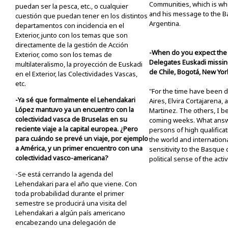
Communities, which is who
puedan ser la pesca, etc., o cualquier
and his message to the 
cuestión que puedan tener en los distintos
Argentina.
departamentos con incidencia en el
Exterior, junto con los temas que son
directamente de la gestión de Acción
-When do you expect the
Exterior, como son los temas de
Delegates Euskadi missin
multilateralismo, la proyección de Euskadi
de Chile, Bogotá, New Yor
en el Exterior, las Colectividades Vascas,
etc.
"For the time have been 
-Ya sé que formalmente el Lehendakari
Aires, Elvira Cortajarena,
López mantuvo ya un encuentro con la
Martinez. The others, I be
colectividad vasca de Bruselas en su
coming weeks. What answe
reciente viaje a la capital europea. ¿Pero
persons of high qualifica
para cuándo se prevé un viaje, por ejemplo
the world and internationa
a América, y un primer encuentro con una
sensitivity to the Basque 
colectividad vasco-americana?
political sense of the acti
-Se está cerrando la agenda del
Lehendakari para el año que viene. Con
toda probabilidad durante el primer
semestre se producirá una visita del
Lehendakari a algún país americano
encabezando una delegación de