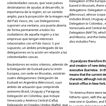
Delegation of the Europe
colectividades vascas, que sean países
based in Brussels, there w
destinatarios de ayudas al desarrollo, la
delegations: Delegation o
importancia de la región, en un sentido
(Mercosur), whose scope o
amplio, para la proyección de la imagen real
includes Brazil, Uruguay 
del País Vasco, etc. Las Delegaciones
Delegation to Colombia , 
suponen una ventana, una puerta abierta
Venezuela and Central Ame
de forma permanente a todos los
Delegation (NAFTA), whic
ciudadanos de aquella región y a las
and Mexico, and the Deleg
empresas que tengan intereses
also includes Peru.
relacionados con el País Vasco. Y, por
supuesto, un ámbito privilegiado de las
delegaciones es la acción en relación a las
colectividades vascas.
-It paralyzes therefore t
Basándonos en estos criterios, además de
and creation of new deleg
la Delegación de Euskadi para la Unión
executive Ibarretxe. In th
Europea, con sede en Bruselas, existirán
means that the current de
cuatro delegaciones: Delegación de
character, although not cl
Euskadi en Argentina (Mercosur), cuyo
branch office in New York.
ámbito de actuación que comprende
asimismo Brasil, Uruguay y Paraguay;
"In America there were t
Delegación en Colombia, que incluye
hitherto open, with the a
Venezuela y América Central (Cafta);
new one in Quebec, and 
Delegación en Estados Unidos (Nafta), que