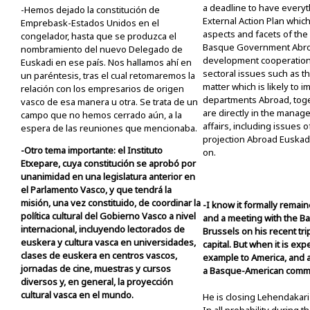
a deadline to have everyt
-Hemos dejado la constitución de
External Action Plan which w
Emprebask-Estados Unidos en el
aspects and facets of the a
congelador, hasta que se produzca el
Basque Government Abro
nombramiento del nuevo Delegado de
development cooperation,
Euskadi en ese país. Nos hallamos ahí en
sectoral issues such as the
un paréntesis, tras el cual retomaremos la
matter which is likely to i
relación con los empresarios de origen
departments Abroad, toge
vasco de esa manera u otra. Se trata de un
are directly in the manag
campo que no hemos cerrado aún, a la
affairs, including issues o
espera de las reuniones que mencionaba.
projection Abroad Euskad
-Otro tema importante: el Instituto
on.
Etxepare, cuya constitución se aprobó por
unanimidad en una legislatura anterior en
el Parlamento Vasco, y que tendrá la
misión, una vez constituido, de coordinar la
-I know it formally rema
política cultural del Gobierno Vasco a nivel
and a meeting with the B
internacional, incluyendo lectorados de
Brussels on his recent tr
euskera y cultura vasca en universidades,
capital. But when it is expe
clases de euskera en centros vascos,
example to America, and a
jornadas de cine, muestras y cursos
a Basque-American comm
diversos y, en general, la proyección
cultural vasca en el mundo.
He is closing Lehendakari