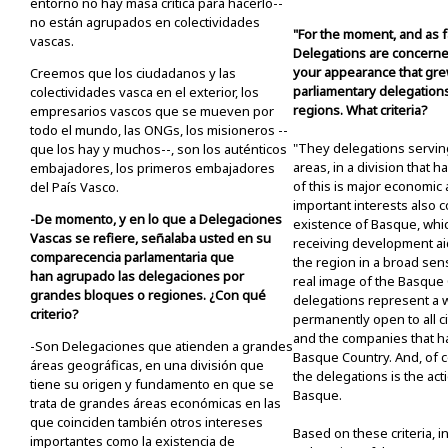
entorno no hay masa crítica para hacerlo--
no están agrupados en colectividades
"For the moment, and as 
vascas.
Delegations are concerne
your appearance that gre
Creemos que los ciudadanos y las
parliamentary delegations
colectividades vasca en el exterior, los
regions. What criteria?
empresarios vascos que se mueven por
todo el mundo, las ONGs, los misioneros --
"They delegations servin
que los hay y muchos--, son los auténticos
areas, in a division that h
embajadores, los primeros embajadores
of this is major economic 
del País Vasco.
important interests also c
-De momento, y en lo que a Delegaciones
existence of Basque, whic
Vascas se refiere, señalaba usted en su
receiving development ai
comparecencia parlamentaria que
the region in a broad sens
han agrupado las delegaciones por
real image of the Basque 
grandes bloques o regiones. ¿Con qué
delegations represent a 
criterio?
permanently open to all ci
and the companies that ha
-Son Delegaciones que atienden a grandes
Basque Country. And, of c
áreas geográficas, en una división que
the delegations is the acti
tiene su origen y fundamento en que se
Basque.
trata de grandes áreas económicas en las
que coinciden también otros intereses
Based on these criteria, in
importantes como la existencia de