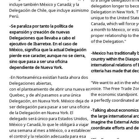
to a single delegation in
incluye también México y Canadá; y la
delegation longer to beco
Delegación de Chile, que incluye asimismo
Delegation in New York. T
Perú.
unique to the United Stat
Canada, which will force 
-Se paraliza por tanto la política de
a month to Mexico, or est
expansión y creación de nuevas
proper relationship to the
Delegaciones que llevaba a cabo el
of the Delegation."
ejecutivo de Ibarretxe. En el caso de
México, significa que la actual Delegación
-Mexico has traditionally
pierde ese caracter, aunque no se cierra,
country within the Diaspo
sino que pasa a ser una oficina
international relations of 
dependiente de Nueva York.
criteria has made that dec
-En Norteamérica existían hasta ahora dos
"We want to act in the wh
Delegaciones abiertas,
voice. The Free Trade Zon
con el planteamiento de abrir una nueva en
the economic standpoint. 
Quebec, y de ahí pasamos a una única
a perfectly coordinated a
Delegación, en Nueva York. México deja de
ser delegación para pasar a ser una oficina
-Talking about economics
de la Delegación en Nueva York. El
the large international arc
delegado será único para Estados Unidos,
imagine the External Actio
México y Canadá, lo que le obligará a viajar
coordinate efforts and de
una semana al mes a México, o a establecer
el control y la relación adecuada para esa