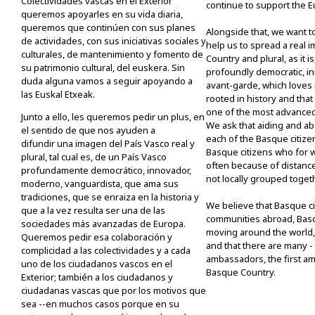
Colectividades vascas en el Exterior
continue to support the E
queremos apoyarles en su vida diaria,
queremos que continúen con sus planes
Alongside that, we want t
de actividades, con sus iniciativas sociales y
help us to spread a real 
culturales, de mantenimiento y fomento de
Country and plural, as it 
su patrimonio cultural, del euskera. Sin
profoundly democratic, i
duda alguna vamos a seguir apoyando a
avant-garde, which loves i
las Euskal Etxeak.
rooted in history and that 
one of the most advanced
Junto a ello, les queremos pedir un plus, en
We ask that aiding and a
el sentido de que nos ayuden a
each of the Basque citize
difundir una imagen del País Vasco real y
Basque citizens who for 
plural, tal cual es, de un País Vasco
often because of distance
profundamente democrático, innovador,
not locally grouped toget
moderno, vanguardista, que ama sus
tradiciones, que se enraiza en la historia y
We believe that Basque c
que a la vez resulta ser una de las
communities abroad, Ba
sociedades más avanzadas de Europa.
moving around the world,
Queremos pedir esa colaboración y
and that there are many - 
complicidad a las colectividades y a cada
ambassadors, the first a
uno de los ciudadanos vascos en el
Basque Country.
Exterior; también a los ciudadanos y
ciudadanas vascas que por los motivos que
sea --en muchos casos porque en su