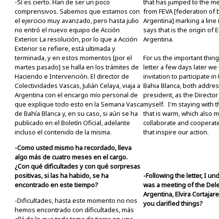
-Sí es cierto. Han de ser un poco
that has jumped to the med
comprensivos. Sabemos que estamos con
from FEVA [federation of 
el ejercicio muy avanzado, pero hasta julio
Argentina] marking a line i
no entró el nuevo equipo de Acción
says that is the origin of 
Exterior. La resolución, por lo que a Acción
Argentina.
Exterior se refiere, está ultimada y
terminada, y en estos momentos [por el
For us the important thing 
martes pasado] se halla en los trámites de
letter a few days later w
Haciendo e Intervención. El director de
invitation to participate 
Colectividades Vascas, Julián Celaya, viaja a
Bahia Blanca, both addres
Argentina con el encargo mío personal de
president, as the Director
que explique todo esto en la Semana Vasca
myself. I'm staying with th
de Bahía Blanca y, en su caso, si aún se ha
that is warm, which also 
publicado en el Boletín Oficial, adelante
collaborate and cooperate
incluso el contenido de la misma.
that inspire our action.
-Como usted mismo ha recordado, lleva
algo más de cuatro meses en el cargo.
¿Con qué dificultades y con qué sorpresas
positivas, si las ha habido, se ha
-Following the letter, I u
encontrado en este tiempo?
was a meeting of the Dele
Argentina, Elvira Cortajar
-Dificultades, hasta este momento no nos
you clarified things?
hemos encontrado con dificultades, más