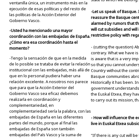
ventanilla única, un instrumento más en la
ejecución de esas políticas y del resto de
-Let us speak of Basque. I
las políticas de la Acción Exterior del
reassure the Basque cent
Gobierno Vasco.
alarmed by rumors that 
will cut subsidies and wil
-Usted ha mencionado una mayor
restrictive policy with rega
coordinación con las embajadas de España.
¿Cómo era esa coordinación hasta el
- (cutting the question) A
momento?
contrary. What we have is 
-Tengo la sensación de que en la medida
is aware that is a very im
de lo posible se trataba de evitar la relación
so that you cannot under
institucional con las embajadas, más allá de
Country without the contri
que en lo personal pudiera haber una
Basque communities abroad
relación excelente. A nosotros nos parece
Historically it has been. In
que para que la Acción Exterior del
government understands t
Gobierno Vasco sea eficaz debemos
the Euskal Etxea, they h
realizarla en coordinación y
to carry out its mission, th
complementariedad, en
complementariedad sería la palabra, con las
embajadas de España en las diferentes
- How will influence the e
partes del mundo, porque al final las
live in Euskal Etxea subsi
embajadas de España son también
embajadas del País Vasco y la suma de
"If there is any cut will b