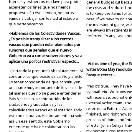
fuerzas y esfuerzos es clave para poder
general budget cut becau
acometer los fines que nos hemos
the crisis and reduced inc
propuesto. En ese sentido, nosotros
is to keep the items for ac
vamos a trabajar con lealtad al Estado al
case, if we have to do som
que pertenecemos.
the investment game, with
are always investments in 
-Hablemos de las Colectividades Vascas.
deferred. In any case there
¿Es posible tranquilizar a los centros
vascos que puedan estar alarmados por
rumores que señalan que el nuevo
Gobierno va a cortar subvenciones y va a
aplicar una política restrictiva respecto...
-At this time of year, the
water Etxea May resolutio
-(cortando la pregunta) Absolutamente. Al
Basque center ...
contrario. Lo que existe es cariño y afecto.
Es tener consciencia de que constituyen
"Yes it's true. They have to
una parte muy importante de lo vasco, de
sympathetic. We know we
tal manera que no se puede entender el
with exercise, but not ent
País Vasco sin la contribución de los
External Action team. The 
ciudadanos y ciudadanas y las
referred to External Actio
colectividades vascas en el exterior. Todo
finished, and right now [b
esto no es nuevo. Históricamente ha sido
process of doing and Int
así. En ese sentido, este Gobierno
director, Julian Celaya, tr
entiende que ha de colaborar con las
my personal request to exp