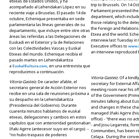
etxeas de Estados Unidos, y ha
trip to Brussels. On 14 Oc
acompañado al Lehendakari López en su
Parliament presented the 
reciente viaje a Bruselas. El pasado 14 de
department, which includ
octubre, Echenique presentaba en sede
those relating to the dele
parlamentaria las líneas generales de su
the Foreign and Relation
departamento, que incluye entre otre otras
Etxea and the world. Eche
áreas las referidas a las Delegaciones de
interview last Tuesday i
Euskadi en el Exterior y la de Relaciones
Executive offices to
www.E
con las Colectividades Vascas y Euskal
an interview reproduced 
Etxeas del mundo. Echenique recibía el
pasado martes en Lehendakaritza
a
, en una entrevista que
EuskalKultura.com
reproducimos a continuación.
Vitoria-Gasteiz.
Of a kindly
Vitoria-Gasteiz.
De caracter afable, el
secretary for External Aff
secretario general de Acción Exterior nos
meeting room near his off
recibe en una sala de reuniones próxima a
of the Government (Prime 
su despacho en la Lehendakaritza
minutes talking about Eus
(Presidencia del Gobierno). Durante
and changes in these chap
cuarenta minutos hablamos de euskal
managed Iñaki Agirre (hi
etxeas, delegaciones y cambios en estos
office) - "there was no ac
capítulos que con anterioridad gestionaban
- and Josu Legarreta, form
Iñaki Agirre (antecesor suyo en el cargo) --
Communities, has been re
"no hubo traspaso de poderes
Celaya. During the conver