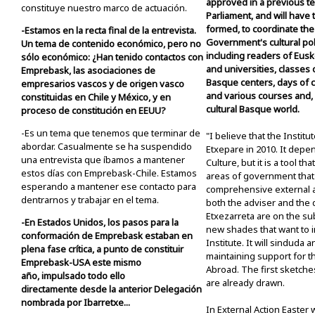
approved in a previous t
constituye nuestro marco de actuación.
Parliament, and will have
formed, to coordinate th
-Estamos en la recta final de la entrevista.
Government's cultural poli
Un tema de contenido económico, pero no
including readers of Eus
sólo económico: ¿Han tenido contactos con
and universities, classes 
Emprebask, las asociaciones de
Basque centers, days of c
empresarios vascos y de origen vasco
and various courses and, 
constituidas en Chile y México, y en
cultural Basque world.
proceso de constitución en EEUU?
-Es un tema que tenemos que terminar de
"I believe that the Institu
abordar. Casualmente se ha suspendido
Etxepare in 2010. It depe
una entrevista que íbamos a mantener
Culture, but it is a tool tha
estos días con Emprebask-Chile. Estamos
areas of government that 
esperando a mantener ese contacto para
comprehensive external ac
dentrarnos y trabajar en el tema.
both the adviser and the 
Etxezarreta are on the su
-En Estados Unidos, los pasos para la
new shades that want to 
conformación de Emprebask estaban en
Institute. It will sinduda 
plena fase crítica, a punto de constituir
maintaining support for 
Emprebask-USA este mismo
Abroad. The first sketche
año, impulsado todo ello
are already drawn.
directamente desde la anterior Delegación
nombrada por Ibarretxe...
In External Action Easter