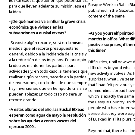
Euskal Etxeas, que tienen que potenciarlas,
Basque Week in Bahia Blanc
para que lleven adelante su misión, ésa es
published in the Gazette
la idea.
content of the same.
-¿De qué manera va a influir la grave crisis
económica que vivimos en las
subvenciones a euskal etxeas?
-As you yourself pointed o
months in office. What dif
-Si existe algún recorte, será en la misma
positive surprises, if th
medida que el recorte presupuestario
this time?
general, debido a la incidencia de la crisis y
a la reducción de los ingresos. En principio
Difficulties, until now we
la idea es mantener las partidas para
difficulties beyond what 
actividades y, en todo caso, si tenemos que
new activity involves. As 
realizar algún recorte, hacerlo en la partida
surprises, what I've see
de inversiones, con la idea de que siempre
that I had felt previously
hay inversiones que en tiempo de crisis se
communities abroad have a 
pueden aplazar. En todo caso no será un
which is exactly the same
recorte grande.
the Basque Country. In th
people who have been wit
-A estas alturas del año, las Euskal Etxeas
sense that they were eage
esperan como agua de mayo la resolución
of Euskadi in all its pluralit
sobre las ayudas a centro vascos del
ejercicio 2009...
Beyond that, there has be